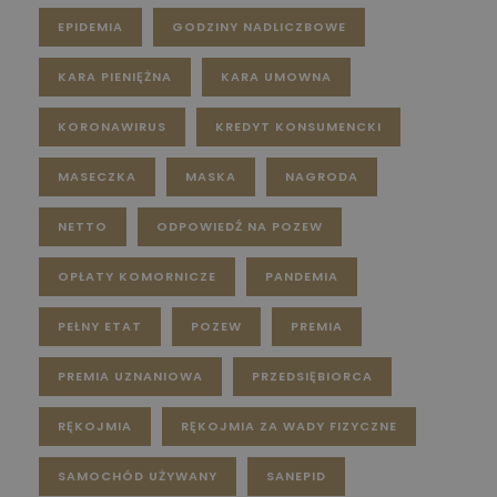
EPIDEMIA
GODZINY NADLICZBOWE
KARA PIENIĘŻNA
KARA UMOWNA
KORONAWIRUS
KREDYT KONSUMENCKI
MASECZKA
MASKA
NAGRODA
NETTO
ODPOWIEDŹ NA POZEW
OPŁATY KOMORNICZE
PANDEMIA
PEŁNY ETAT
POZEW
PREMIA
PREMIA UZNANIOWA
PRZEDSIĘBIORCA
RĘKOJMIA
RĘKOJMIA ZA WADY FIZYCZNE
SAMOCHÓD UŻYWANY
SANEPID