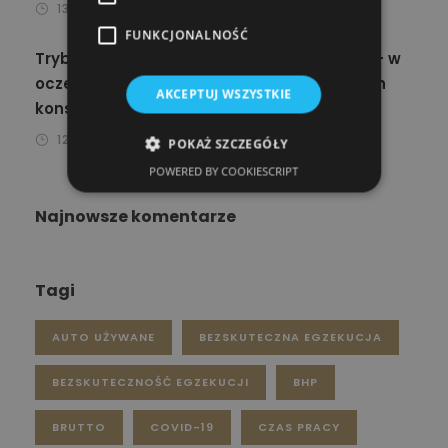
13 KWIETNIA 2024
MICHAŁ STASZEWSKI
FUNKCJONALNOŚĆ
Trybunał Sprawiedliwości Unii Europejskiej – w
oczekiwaniu na rozstrzygnięcia o kredytach
AKCEPTUJ WSZYSTKIE
konsumenckich
12 KWIETNIA 2024
JAKUB STOLAREK
POKAŻ SZCZEGÓŁY
POWERED BY COOKIESCRIPT
Najnowsze komentarze
Tagi
AUTO UŻYWANE
BEZSKUTECZNA EGZEKUCJA
BEZSKUTECZNOŚĆ EGZEKUCJI
BHP
BRUTTO
COVID-19
CZAS PRACY