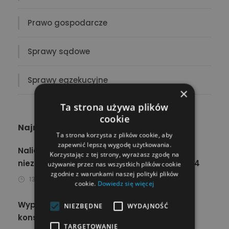
Prawo gospodarcze
Sprawy sądowe
Sprawy egzekucyjne
×
Ta strona używa plików
cookie
Najnowsze wpisy
Ta strona korzysta z plików cookie, aby
zapewnić lepszą wygodę użytkowania.
Naliczanie odsetek od kosztów kredytu
Korzystając z tej strony, wyrażasz zgodę na
niezgodne z prawem – wyrok TSUE C-744/24
używanie przez nas wszystkich plików cookie
zgodnie z warunkami naszej polityki plików
13 MAJA 2026
ZUZANNA WOLAK
cookie.
Dowiedz się więcej
Wypowiedzenie umowy kredytu
NIEZBĘDNE
WYDAJNOŚĆ
konsumenckiego przez bank
TARGETOWANIE